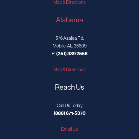
Map & Directions
Alabama
576 Azalea Rd,
Mobile, AL, 36609
P:
(251) 339 2558
Map & Directions
Reach Us
Call Us Today
(888) 671-5370
Email Us