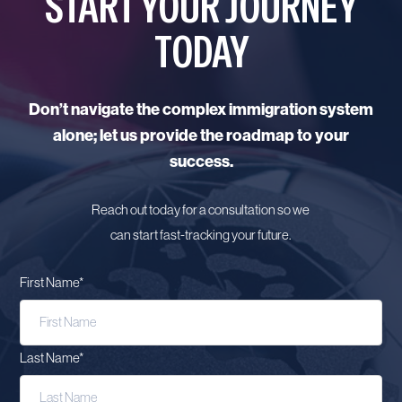
START YOUR JOURNEY
TODAY
Don’t navigate the complex immigration system
alone; let us provide the roadmap to your
success.
Reach out today for a consultation so we
can start fast-tracking your future.
First Name
*
Last Name
*