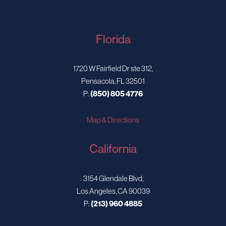
Florida
1720 W Fairfield Dr ste 312,
Pensacola, FL 32501
P:
(850) 805 4776
Map & Directions
California
3154 Glendale Blvd,
Los Angeles, CA 90039
P:
(213) 960 4885